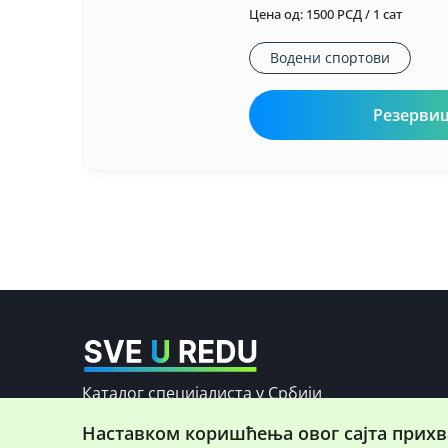
Цена од: 1500 РСД / 1 сат
Водени спортови
Резервиш
Каталог специјалиста у Србији
Наставком коришћења овог сајта прихв