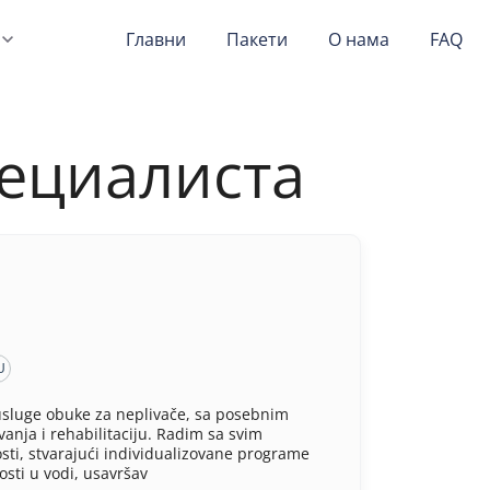
Главни
Пакети
О нама
FAQ
пециалиста
U
usluge obuke za neplivače, sa posebnim
vanja i rehabilitaciju. Radim sa svim
sti, stvarajući individualizovane programe
osti u vodi, usavršav