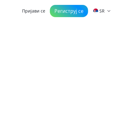
Региструj се
Пријави се
SR