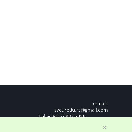
e-mail:
sveuredu.rs@gmail.com
Tel:
+381 62 933 7456
SVE U REDU DOO NOVI SAD