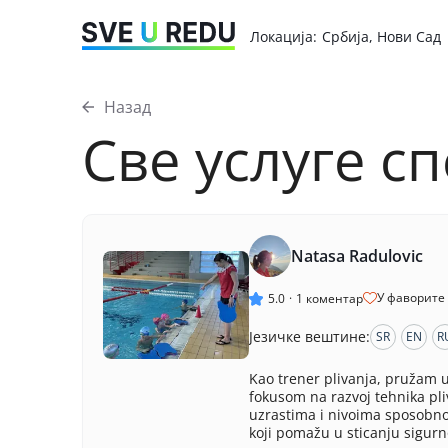
Локација
:
Србија, Нови Сад
Назад
Све услуге с
Natasa Radulovic
У фаворите
5.0
·
1
коментар
Језичке вештине
:
SR
EN
R
Kao trener plivanja, pružam 
fokusom na razvoj tehnika pli
uzrastima i nivoima sposobno
koji pomažu u sticanju sigurn