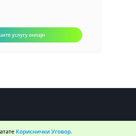
ите услугу онлајн
атате
Кориснички Уговор.