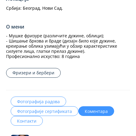
Србија:
Београд,
Нови Сад.
О мени
- Мушке фризуре (различите дужине, облици);
- Шишање бркова и браде (дизајн било које дужине,
креирање облика узимајући у обзир карактеристике
силуете лица, глатки прелаз дужине).
Професионално искуство: 8 година
Фризери и бербери
Фотографија радова
Фотографије сертификата
Коментара
Контакти