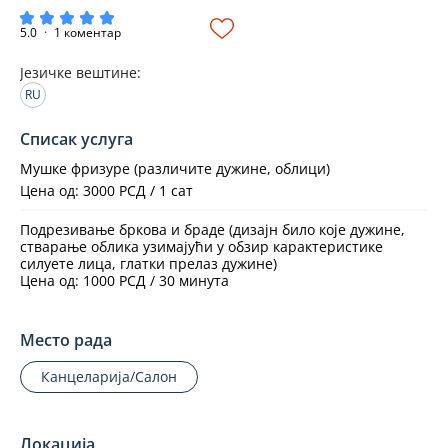
5.0
·
1 коментар
Језичке вештине
:
RU
Списак услуга
Мушке фризуре (различите дужине, облици)
Цена од: 3000 РСД / 1 сат
Подрезивање бркова и браде (дизајн било које дужине, 
стварање облика узимајући у обзир карактеристике 
силуете лица, глатки прелаз дужине)
Цена од: 1000 РСД / 30 минута
Место рада
Канцеларија/Салон
Локација