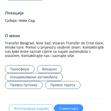
Локација
Србија:
Нови Сад,
О мени
Transfer Beograd, Novi Sad, Visaran Transfer do Crne Gore,
Vinske ture. Pomoć u prijevozu osobnih stvari. Kontaktirajte
nas kako biste saznali cijene za najam automobila s
vozačem. Kontaktirajte nas i saznajte više.
Трансфери
Визаран
Изнајмљивање аутомобила
Превоз путника
Превоз терета
Фотографија радова
Коментара