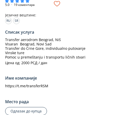
5.0
·
19 коментара
Језичке вештине
:
RU
SR
Списак услуга
Transfer aerodrom Beograd, Niš
Visaran  Beograd, Novi Sad
Transfer do Crne Gore, individualno putovanje
Vinske ture
Pomoc u premeštanju i transportu ličnih stvari
Цена од: 2000 РСД / дан
Име компаније
https://t.me/transferRSM
Место рада
Одлазак до купца