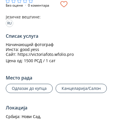
Без оцене
·
0 коментара
Језичке вештине
:
RU
Списак услуга
Начинающий фотограф 
Инста: good.yess
Сайт: https://victoriafoto.wfolio.pro
Цена од: 1500 РСД / 1 сат
Место рада
Одлазак до купца
Канцеларија/Салон
Локација
Србија:
Нови Сад,